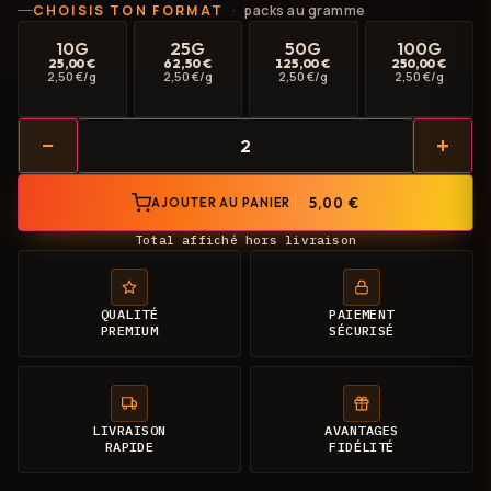
CHOISIS TON FORMAT
packs au gramme
10G
25G
50G
100G
25,00 €
62,50 €
125,00 €
250,00 €
2,50 €/g
2,50 €/g
2,50 €/g
2,50 €/g
−
+
5,00 €
AJOUTER AU PANIER
Total affiché hors livraison
QUALITÉ
PAIEMENT
PREMIUM
SÉCURISÉ
LIVRAISON
AVANTAGES
RAPIDE
FIDÉLITÉ