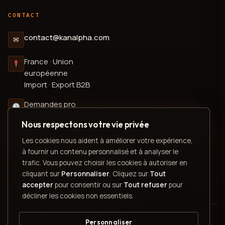
CONTACT
contact@kanalpha.com
✉
France · Union
européenne
Import · Export B2B
Demandes pro
Réponse sous 48 h
Nous respectons votre vie privée
ouvrées
Les cookies nous aident à améliorer votre expérience,
à fournir un contenu personnalisé et à analyser le
trafic. Vous pouvez choisir les cookies à autoriser en
cliquant sur
Personnaliser
. Cliquez sur
Tout
*
CONTENU ASSISTÉ PAR IA
accepter
pour consentir ou sur
Tout refuser
pour
décliner les cookies non essentiels.
©
2026
Kanalpha
— Tous droits réservés · FR + UE
Personnaliser