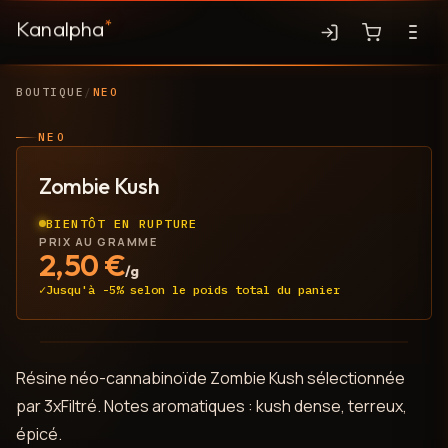
Kanalpha
*
BOUTIQUE
/
NEO
NEO
Zombie Kush
BIENTÔT EN RUPTURE
PRIX AU GRAMME
2,50
€
/g
Jusqu'à -5% selon le poids total du panier
NEO
JUSQU'À -5%
Résine néo-cannabinoïde Zombie Kush sélectionnée
par 3xFiltré. Notes aromatiques : kush dense, terreux,
épicé.